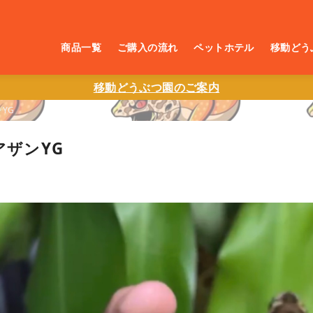
商品一覧
ご購入の流れ
ペットホテル
移動どう
移動どうぶつ園のご案内
ンYG
アザンYG