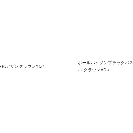
ボールパイソンブラックパス
PIアザンクラウンYG♀
ル クラウンAD♂