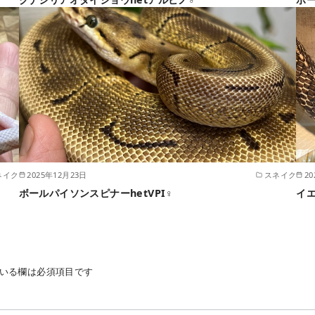
ネイク
2025年12月23日
スネイク
2
ボールパイソンスピナーhetVPI♀
イ
いる欄は必須項目です